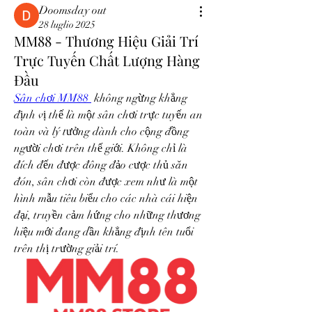
Doomsday out
28 luglio 2025
MM88 - Thương Hiệu Giải Trí
Trực Tuyến Chất Lượng Hàng
Đầu
Sân chơi MM88 
 không ngừng khẳng 
định vị thế là một sân chơi trực tuyến an 
toàn và lý tưởng dành cho cộng đồng 
người chơi trên thế giới. Không chỉ là 
đích đến được đông đảo cược thủ săn 
đón, sân chơi còn được xem như là một 
hình mẫu tiêu biểu cho các nhà cái hiện 
đại, truyền cảm hứng cho những thương 
hiệu mới đang dần khẳng định tên tuổi 
trên thị trường giải trí.