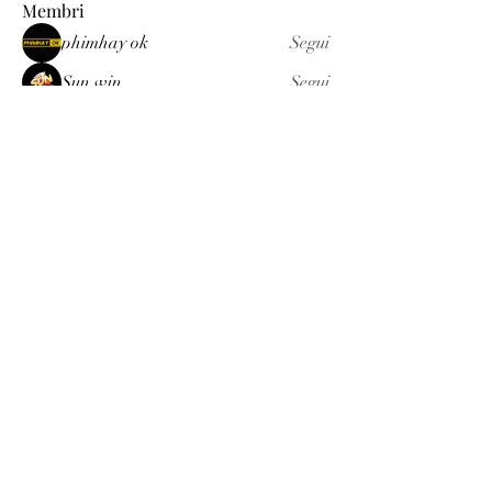
Membri
phimhay ok
Segui
Sun win
Segui
allenreynoso1756332
Segui
allenreynoso1756332
fabetfree
Segui
fabetfree
alex
Segui
Vedi tutti i membri (510)
Luxury
info@est-med.it
©2022 by Luxury. Creato con Wix.com