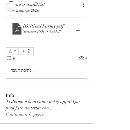
awssesspf9120
2 marzo 2026
IDNGoal Parlay
.pdf
Scarica PDF • 131KB
0
0
4
כתיבת תגובה...
Info
Ti diamo il benvenuto nel gruppo! Qui
puoi fare amicizia con
...
Continua a Leggere