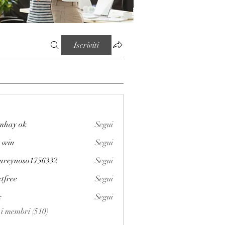
Iscriviti
mhay ok
Segui
 win
Segui
enreynoso1756332
Segui
noso1756332
etfree
Segui
x
Segui
i i membri (510)