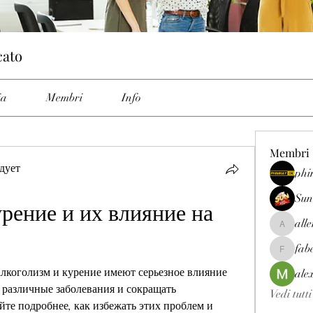
cato
ia
Membri
Info
Membri
дует
phi
Sun
рение и их влияние на 
all
allenrey
fab
fabetfree
лкоголизм и курение имеют серьезное влияние 
ale
 различные заболевания и сокращать 
Vedi tutt
те подробнее, как избежать этих проблем и 