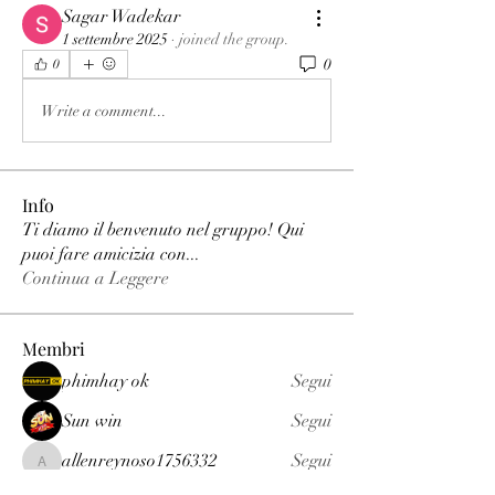
Sagar Wadekar
1 settembre 2025
·
joined the group.
0
0
Write a comment...
Info
Ti diamo il benvenuto nel gruppo! Qui
puoi fare amicizia con
...
Continua a Leggere
Membri
phimhay ok
Segui
Sun win
Segui
allenreynoso1756332
Segui
allenreynoso1756332