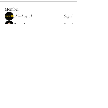
Membri
phimhay ok
Segui
Sun win
Segui
allenreynoso1756332
Segui
allenreynoso1756332
fabetfree
Segui
fabetfree
alex
Segui
Vedi tutti i membri (510)
Luxury
info@est-med.it