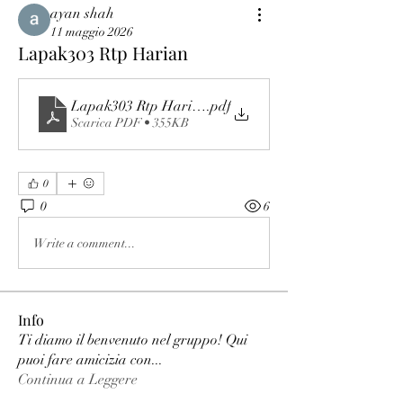
ayan shah
11 maggio 2026
Lapak303 Rtp Harian
Lapak303 Rtp Harian
.pdf
Scarica PDF • 355KB
0
0
6
Write a comment...
Info
Ti diamo il benvenuto nel gruppo! Qui
puoi fare amicizia con
...
Continua a Leggere