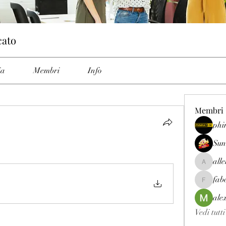
cato
ia
Membri
Info
Membri
phi
Sun
all
allenrey
fab
fabetfree
ale
Vedi tutt