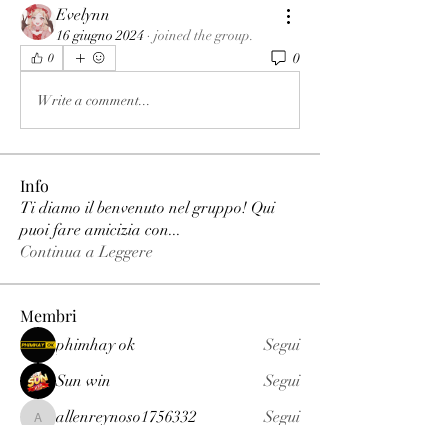
Evelynn
16 giugno 2024
·
joined the group.
0
0
Write a comment...
Info
Ti diamo il benvenuto nel gruppo! Qui
puoi fare amicizia con
...
Continua a Leggere
Membri
phimhay ok
Segui
Sun win
Segui
allenreynoso1756332
Segui
allenreynoso1756332