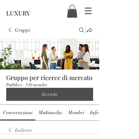
LUXURY
Gruppi
Gruppo per ricerce di mercato
Pubblico
·
510 membri
Iscriviti
Conversazioni
Multimedia
Membri
Info
Indietro