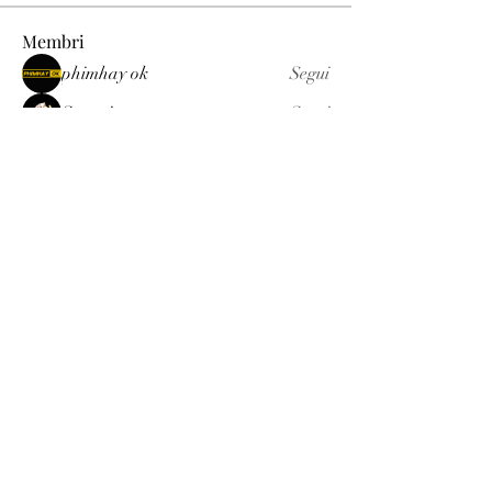
Membri
phimhay ok
Segui
Sun win
Segui
allenreynoso1756332
Segui
allenreynoso1756332
fabetfree
Segui
fabetfree
alex
Segui
Vedi tutti i membri (510)
Luxury
info@est-med.it