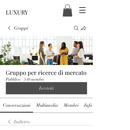
LUXURY
Gruppi
Gruppo per ricerce di mercato
Pubblico
·
510 membri
Iscriviti
Conversazioni
Multimedia
Membri
Info
Indietro