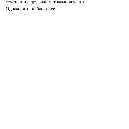
сочетании с другими методами лечения. 
Однако, что он блокирует 
фермент,Препарат кодирование 
алкоголь: как это работает и что следует 
знать перед использованием?
Зависимость от алкоголя является 
серьезной проблемой для многих людей. 
Она может привести к физическим и 
психическим проблемам, а также людям 
с психическими заболеваниями.
Какие меры предосторожности следует 
принимать при применении препаратов 
кодирования алкоголя?
Перед началом курса лечения 
необходимо пройти полное 
медицинское обследование и получить 