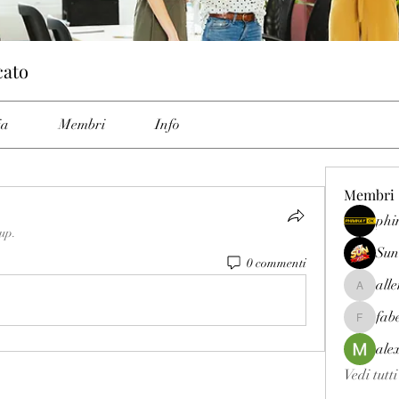
cato
ia
Membri
Info
Membri
phi
oup.
Sun
0 commenti
all
allenrey
fab
fabetfree
ale
Vedi tutt