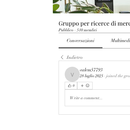
Gruppo per ricerce di mer
Pubblico
·
510 membri
Conversazioni
Multimed
Indietro
valem57793
28 luglio 2025
·
joined the gr
valem57793
0
Write a comment...