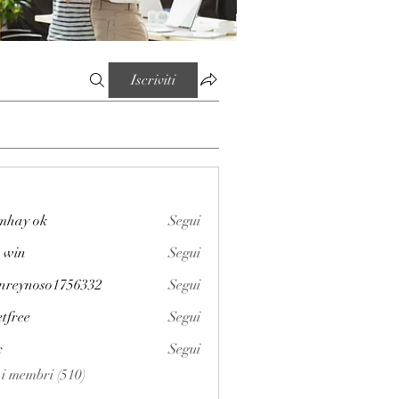
Iscriviti
mhay ok
Segui
 win
Segui
enreynoso1756332
Segui
noso1756332
etfree
Segui
x
Segui
i i membri (510)