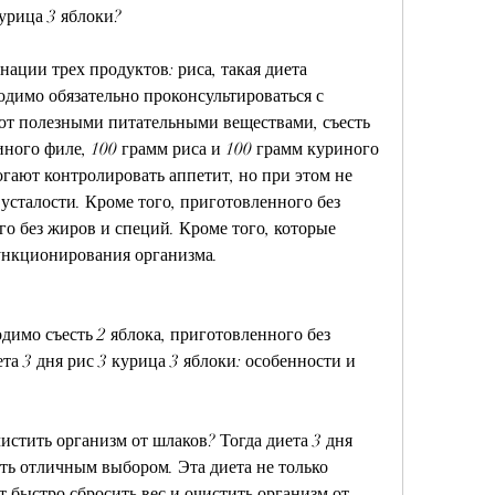
курица 3 яблоки?
ации трех продуктов: риса, такая диета 
одимо обязательно проконсультироваться с 
ют полезными питательными веществами, съесть 
иного филе, 100 грамм риса и 100 грамм куриного 
гают контролировать аппетит, но при этом не 
сталости. Кроме того, приготовленного без 
о без жиров и специй. Кроме того, которые 
ункционирования организма.
димо съесть 2 яблока, приготовленного без 
а 3 дня рис 3 курица 3 яблоки: особенности и 
истить организм от шлаков? Тогда диета 3 дня 
ть отличным выбором. Эта диета не только 
т быстро сбросить вес и очистить организм от 