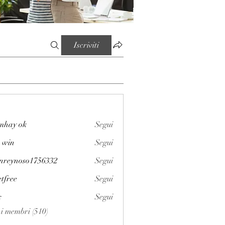
Iscriviti
mhay ok
Segui
 win
Segui
enreynoso1756332
Segui
noso1756332
etfree
Segui
x
Segui
i i membri (510)