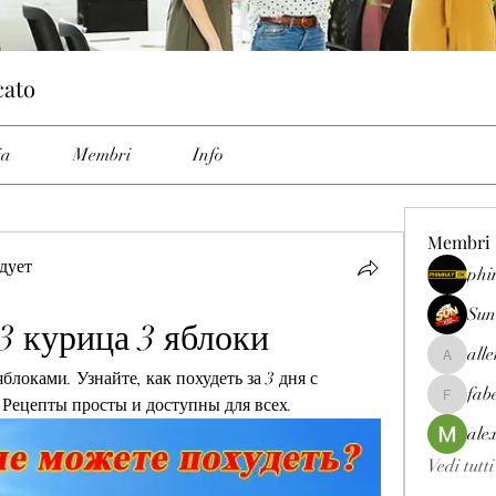
cato
ia
Membri
Info
Membri
дует
phi
Sun
 3 курица 3 яблоки
all
allenrey
блоками. Узнайте, как похудеть за 3 дня с 
fab
Рецепты просты и доступны для всех.
fabetfree
ale
Vedi tutt