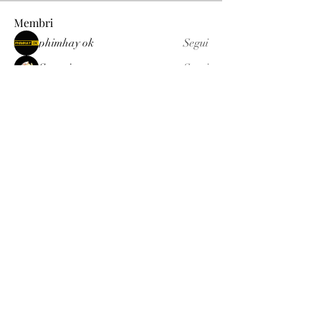
Membri
phimhay ok
Segui
Sun win
Segui
allenreynoso1756332
Segui
allenreynoso1756332
fabetfree
Segui
fabetfree
alex
Segui
Vedi tutti i membri (510)
Luxury
info@est-med.it