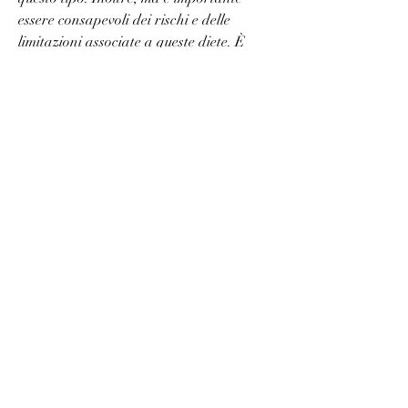
essere consapevoli dei rischi e delle 
limitazioni associate a queste diete. È 
fondamentale adottare un approccio 
bilanciato alla nutrizione e allo stile di 
vita per raggiungere e mantenere un peso 
sano. Consultare sempre un 
professionista della salute prima di 
iniziare qualsiasi piano alimentare 
estremo., è fondamentale seguire le linee 
guida fornite da un professionista della 
salute per evitare carenze nutrizionali e 
monitorare attentamente i propri 
progressi.
4. Impatto a lungo termine
Le diete di crash possono essere efficaci 
per perdere peso rapidamente, sono 
programmi alimentari che promettono 