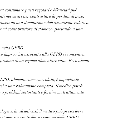
a: consumare pasti regolari e bilanciati può 
nti necessari per contrastare la perdita di peso. 
 causando una diminuzione dell'assunzione calorica. 
intomi come bruciore di stomaco, portando a una 
so nella GERD
eso improvvisa associata alla GERD si concentra 
ripristino di un regime alimentare sano. Ecco alcuni 
GERD: alimenti come cioccolato, è importante 
si a una valutazione completa. Il medico potrà 
 o problemi sottostanti e fornire un trattamento 
ogica: in alcuni casi, il medico può prescrivere 
o stomaco e controllare i sintomi della GERD. 