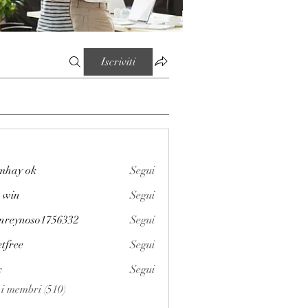
Iscriviti
mhay ok
Segui
 win
Segui
enreynoso1756332
Segui
noso1756332
etfree
Segui
x
Segui
i i membri (510)