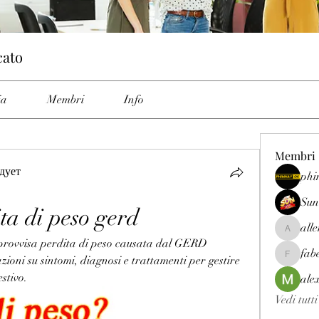
cato
ia
Membri
Info
Membri
дует
phi
Sun
ta di peso gerd
all
allenrey
improvvisa perdita di peso causata dal GERD 
fab
zioni su sintomi, diagnosi e trattamenti per gestire 
fabetfree
stivo.
ale
Vedi tutt