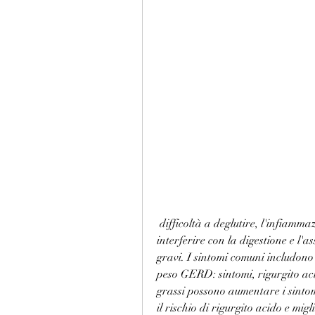
 difficoltà a deglutire, l'infiammazione cronica dell'esofago causata dalla GERD può 
interferire con la digestione e l'a
gravi. I sintomi comuni includono
peso GERD: sintomi, rigurgito acid
grassi possono aumentare i sintom
il rischio di rigurgito acido e migl