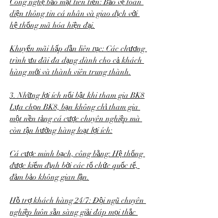
Công nghệ bảo mật tiên tiến: Bảo vệ toàn 
diện thông tin cá nhân và giao dịch với 
hệ thống mã hóa hiện đại.
Khuyến mãi hấp dẫn liên tục: Các chương 
trình ưu đãi đa dạng dành cho cả khách 
hàng mới và thành viên trung thành.
3. Những lợi ích nổi bật khi tham gia BK8
Lựa chọn BK8, bạn không chỉ tham gia 
một nền tảng cá cược chuyên nghiệp mà 
còn tận hưởng hàng loạt lợi ích:
Cá cược minh bạch, công bằng: Hệ thống 
được kiểm định bởi các tổ chức quốc tế, 
đảm bảo không gian lận.
Hỗ trợ khách hàng 24/7: Đội ngũ chuyên 
nghiệp luôn sẵn sàng giải đáp mọi thắc 