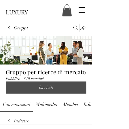
LUXURY
Gruppi
Gruppo per ricerce di mercato
Pubblico
·
510 membri
Iscriviti
Conversazioni
Multimedia
Membri
Info
Indietro