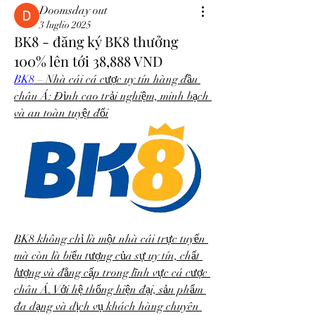
Doomsday out
3 luglio 2025
BK8 - đăng ký BK8 thưởng
100% lên tới 38,888 VND
BK8
 – Nhà cái cá cược uy tín hàng đầu 
châu Á: Đỉnh cao trải nghiệm, minh bạch 
và an toàn tuyệt đối
BK8 không chỉ là một nhà cái trực tuyến 
mà còn là biểu tượng của sự uy tín, chất 
lượng và đẳng cấp trong lĩnh vực cá cược 
châu Á. Với hệ thống hiện đại, sản phẩm 
đa dạng và dịch vụ khách hàng chuyên 