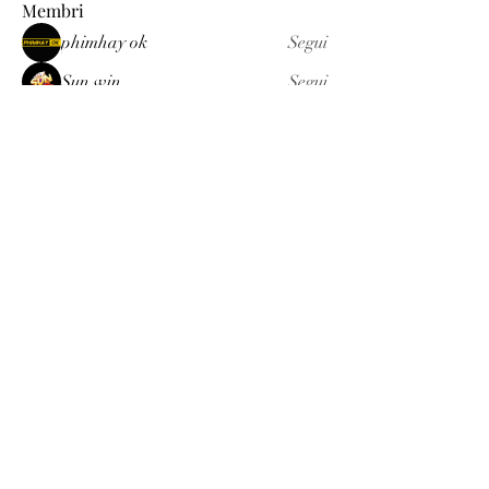
Membri
phimhay ok
Segui
Sun win
Segui
allenreynoso1756332
Segui
allenreynoso1756332
fabetfree
Segui
fabetfree
alex
Segui
Vedi tutti i membri (510)
Luxury
info@est-med.it
©2022 by Luxury. Creato con Wix.com