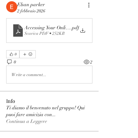
Elsan parker
2 febbraio 2026
Accessing Your Online Slot Gaming Account
.pdf
Scarica PDF • 252KB
0
0
2
Write a comment...
Info
Ti diamo il benvenuto nel gruppo! Qui
puoi fare amicizia con
...
Continua a Leggere