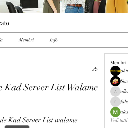
cato
ia
Membri
Info
Membri
phi
Sun
 Kad Server List Walame
all
allenrey
fab
fabetfree
ale
e Kad Server List walame
Vedi tutt