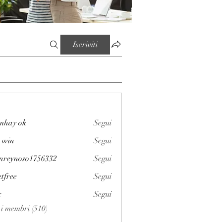
Iscriviti
mhay ok
Segui
 win
Segui
enreynoso1756332
Segui
noso1756332
etfree
Segui
x
Segui
i i membri (510)