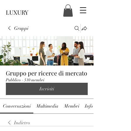
LUXURY
Gruppi
Gruppo per ricerce di mercato
Pubblico
·
510 membri
Iscriviti
Conversazioni
Multimedia
Membri
Info
Indietro