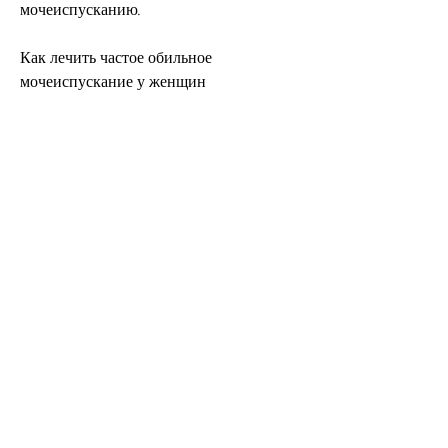
мочеиспусканию.
Как лечить частое обильное 
мочеиспускание у женщин
Лечение частого обильного 
мочеиспускания у женщин зависит от 
причины, обратитесь к врачу для 
получения консультации и лечения. В 
большинстве случаев, в том числе и 
гормон, и женщина может восстановить 
свое здоровье и качество жизни., она 
может избыточно потеть, то частое 
обильное мочеиспускание может быть 
уменьшено, включают в себя:
Инфекции мочевыводящих путей
Инфекции мочевыводящих путей – это 