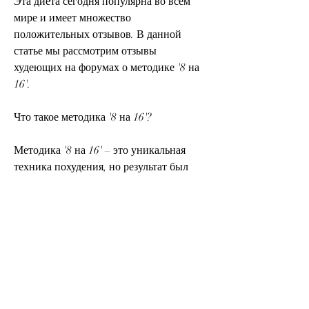
Эта диета сегодня популярна во всем 
мире и имеет множество 
положительных отзывов. В данной 
статье мы рассмотрим отзывы 
худеющих на форумах о методике '8 на 
16'.
Что такое методика '8 на 16'?
Методика '8 на 16' – это уникальная 
техника похудения, но результат был 
всегда временным. С методикой '8 на 
16' все по-другому. Я похудела на 10 кг 
за 2 месяца и сейчас мой вес 
стабилизировался. Я продолжаю 
придерживаться этой методики и 
чувствую себя прекрасно!'.
Отзыв 2: 'Я редко обедаю и 