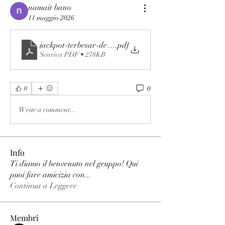
namait bano
11 maggio 2026
jackpot-terbesar-dewabet
.pdf
Scarica PDF • 278KB
0
0
Write a comment...
Info
Ti diamo il benvenuto nel gruppo! Qui
puoi fare amicizia con
...
Continua a Leggere
Membri