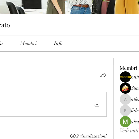
cato
ia
Membri
Info
Membri
phi
Sun
all
allenrey
fab
fabetfree
ale
Vedi tutt
2 visualizzazioni