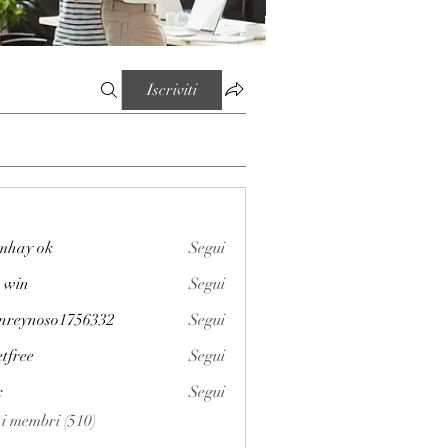
Iscriviti
mhay ok
Segui
 win
Segui
enreynoso1756332
Segui
noso1756332
etfree
Segui
x
Segui
i i membri (510)