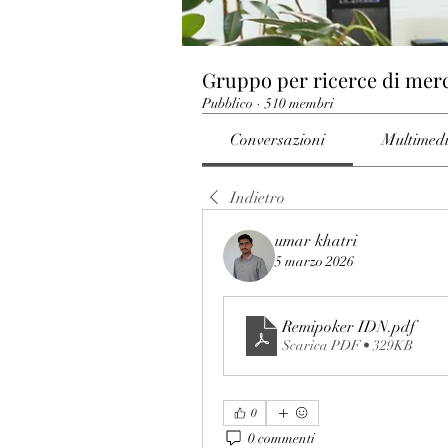
Gruppo per ricerce di mer
Pubblico
·
510 membri
Conversazioni
Multimed
Indietro
umar khatri
5 marzo 2026
Remipoker IDN
.pdf
Scarica PDF • 329KB
0
0 commenti