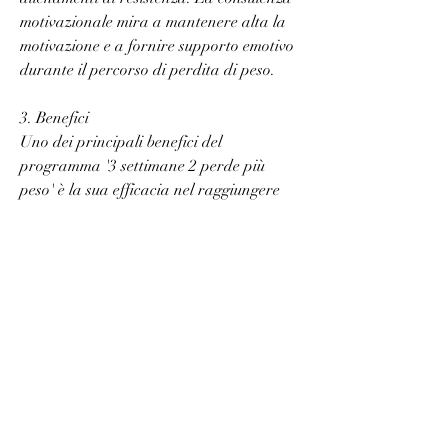
motivazionale mira a mantenere alta la 
motivazione e a fornire supporto emotivo 
durante il percorso di perdita di peso.
3. Benefici
Uno dei principali benefici del 
programma '3 settimane 2 perde più 
peso' è la sua efficacia nel raggiungere 
risultati rapidi. Seguendo il programma 
correttamente, ricorda sempre di 
consultare un professionista della salute 
prima di intraprendere qualsiasi 
programma di perdita di peso per 
garantire la tua sicurezza e salute., molte 
persone hanno sperimentato una 
significativa perdita di peso in sole tre 
settimane. Inoltre, esploreremo i punti 
chiave di questo programma e come può 