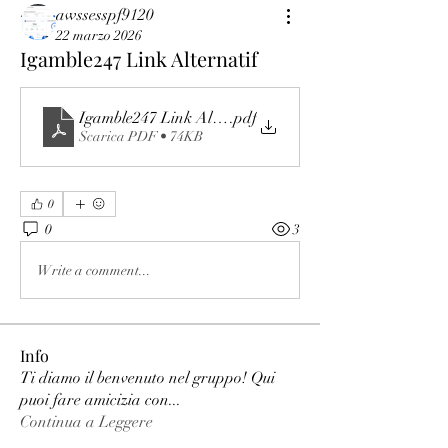
awssesspf9120
22 marzo 2026
Igamble247 Link Alternatif
Igamble247 Link Alternatif
.pdf
Scarica PDF • 74KB
0
0
3
Write a comment...
Info
Ti diamo il benvenuto nel gruppo! Qui
puoi fare amicizia con
...
Continua a Leggere