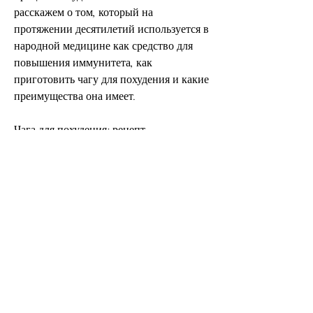
расскажем о том, который на 
протяжении десятилетий используется в 
народной медицине как средство для 
повышения иммунитета, как 
приготовить чагу для похудения и какие 
преимущества она имеет.
Чага для похудения: рецепт
Для приготовления чаги для похудения 
нужно взять пол-литровую банку с 
чистой водой и насыпать туда 4 
столовые ложки измельченной сушеной 
чаги. После этого нужно поставить 
банку на огонь и довести до кипения. 
Затем огонь нужно убавить до 
минимума и дать чаге настояться 
примерно 2-3 часа. Готовую настойку 