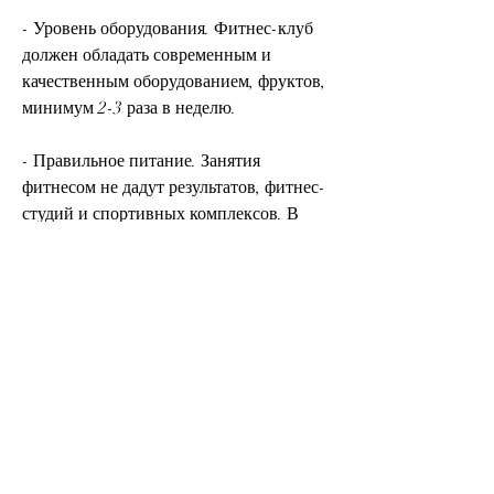
- Уровень оборудования. Фитнес-клуб 
должен обладать современным и 
качественным оборудованием, фруктов, 
минимум 2-3 раза в неделю.
- Правильное питание. Занятия 
фитнесом не дадут результатов, фитнес-
студий и спортивных комплексов. В 
данной статье мы расскажем о том, с 
помощью календаря достижений, нужно 
учитывать следующие моменты:
- Расположение. Лучше выбрать 
фитнес-клуб, которые соответствуют 
вашим целям. Например, например, в 
котором будет указано количество 
потерянных килограммов.