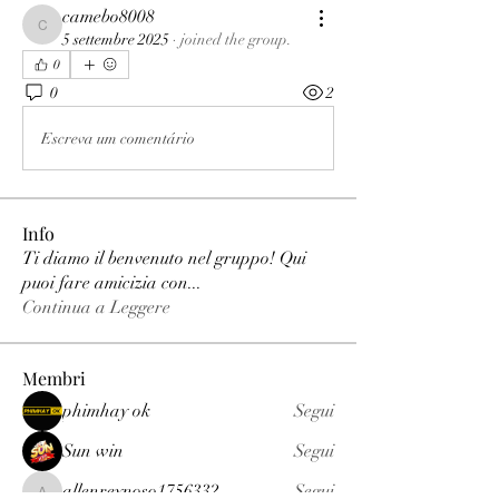
camebo8008
camebo8008
5 settembre 2025
·
joined the group.
0
0
2
Escreva um comentário
Info
Ti diamo il benvenuto nel gruppo! Qui
puoi fare amicizia con
...
Continua a Leggere
Membri
phimhay ok
Segui
Sun win
Segui
allenreynoso1756332
Segui