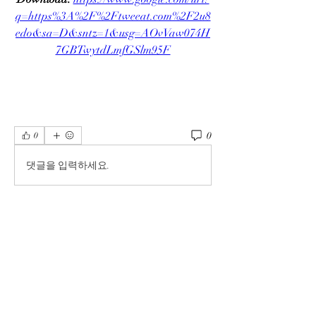
q=https%3A%2F%2Ftweeat.com%2F2u8
edo&sa=D&sntz=1&usg=AOvVaw074H
7GBTwytdLmfGSlm95F
0
0
댓글을 입력하세요.
Info
Ti diamo il benvenuto nel gruppo! Qui
puoi fare amicizia con
...
Continua a Leggere