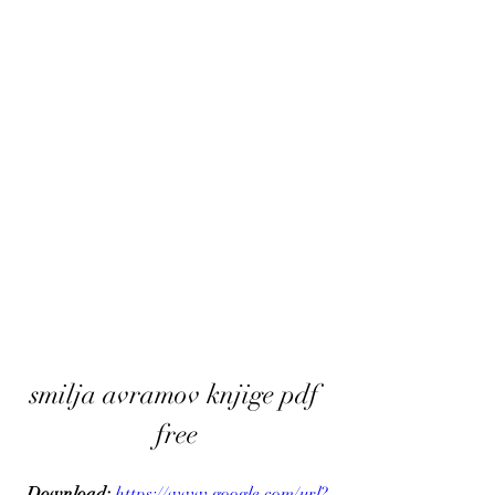
smilja avramov knjige pdf 
free
Download: 
https://www.google.com/url?