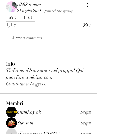
rik88 it com
21 luglio 2025
·
joined the group.
0
0
1
Write a comment...
Info
Ti diamo il benvenuto nel gruppo! Qui
puoi fare amicizia con
...
Continua a Leggere
Membri
phimhay ok
Segui
Sun win
Segui
allenreynoso1756332
Segui