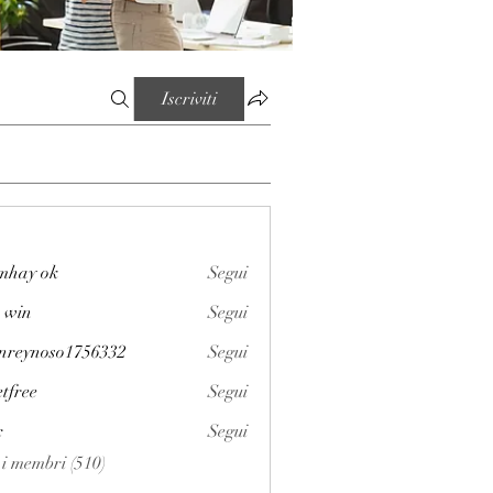
Iscriviti
mhay ok
Segui
 win
Segui
enreynoso1756332
Segui
noso1756332
etfree
Segui
x
Segui
i i membri (510)