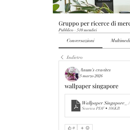
Gruppo per ricerce di mer
Pubblico
·
510 membri
Conversazioni
Multimed
Indietro
Anum's cravites
5 marzo 2026
wallpaper singapore
Wallpaper Singapore_ A
Scarica PDF • 106KB
0