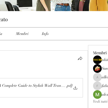
cato
ia
Membri
Info
Membri
phi
Sun
all
allenrey
 Complete Guide to Stylish Wall Transformations
.pdf
fab
fabetfree
ale
Vedi tutt