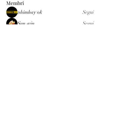
Membri
phimhay ok
Segui
Sun win
Segui
allenreynoso1756332
Segui
allenreynoso1756332
fabetfree
Segui
fabetfree
alex
Segui
Vedi tutti i membri (510)
Luxury
info@est-med.it
©2022 by Luxury. Creato con Wix.com