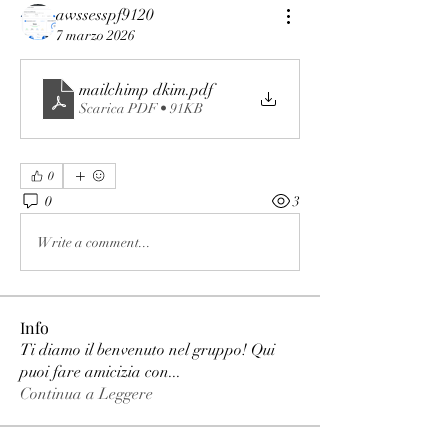
awssesspf9120
7 marzo 2026
mailchimp dkim
.pdf
Scarica PDF • 91KB
0
0
3
Write a comment...
Info
Ti diamo il benvenuto nel gruppo! Qui
puoi fare amicizia con
...
Continua a Leggere