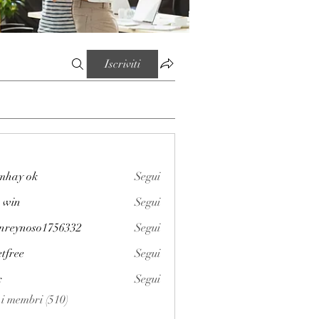
Iscriviti
mhay ok
Segui
 win
Segui
enreynoso1756332
Segui
noso1756332
etfree
Segui
x
Segui
i i membri (510)