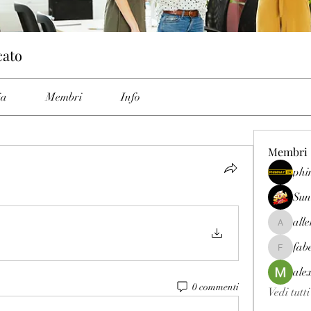
cato
ia
Membri
Info
Membri
phi
Sun
all
allenrey
fab
fabetfree
ale
0 commenti
Vedi tutt