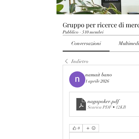
Gruppo per ricerce di mer
Pubblico
·
510 membri
Conversazioni
Multimed
Indietro
namait bano
1 aprile 2026
nagapoker
.pdf
Scarica PDF • 12KB
0