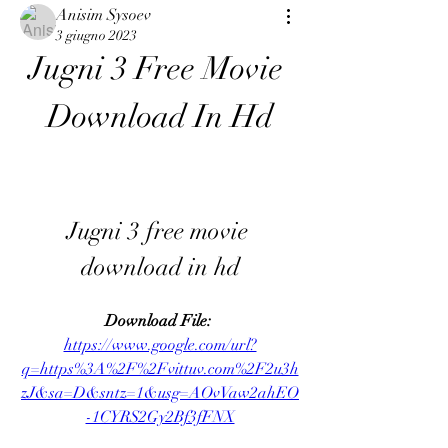
Anisim Sysoev
3 giugno 2023
Jugni 3 Free Movie 
Download In Hd
Jugni 3 free movie 
download in hd
Download File: 
https://www.google.com/url?
q=https%3A%2F%2Fvittuv.com%2F2u3h
zJ&sa=D&sntz=1&usg=AOvVaw2ahEO
-1CYRS2Gy2Bf3fFNX