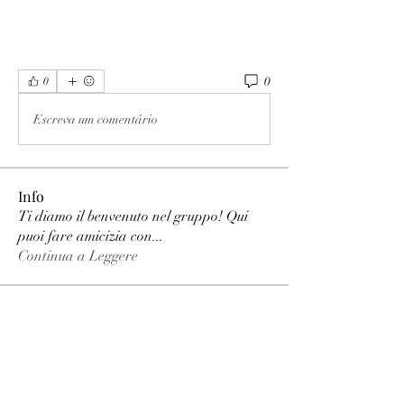
0
0
Escreva um comentário
Info
Ti diamo il benvenuto nel gruppo! Qui
puoi fare amicizia con
...
Continua a Leggere
Membri
phimhay ok
Segui
Sun win
Segui