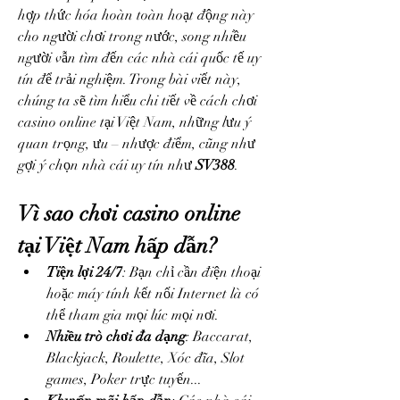
hợp thức hóa hoàn toàn hoạt động này 
cho người chơi trong nước, song nhiều 
người vẫn tìm đến các nhà cái quốc tế uy 
tín để trải nghiệm. Trong bài viết này, 
chúng ta sẽ tìm hiểu chi tiết về cách chơi 
casino online tại Việt Nam, những lưu ý 
quan trọng, ưu – nhược điểm, cũng như 
gợi ý chọn nhà cái uy tín như 
SV388
.
Vì sao chơi casino online 
tại Việt Nam hấp dẫn?
Tiện lợi 24/7
: Bạn chỉ cần điện thoại 
hoặc máy tính kết nối Internet là có 
thể tham gia mọi lúc mọi nơi.
Nhiều trò chơi đa dạng
: Baccarat, 
Blackjack, Roulette, Xóc đĩa, Slot 
games, Poker trực tuyến...