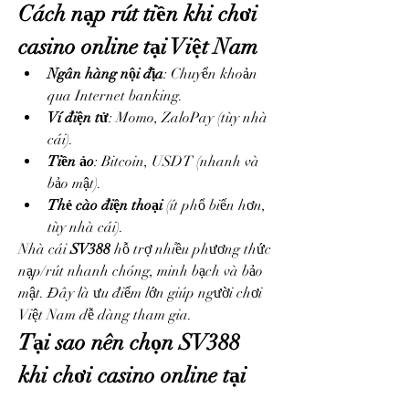
Cách nạp rút tiền khi chơi 
casino online tại Việt Nam
Ngân hàng nội địa
: Chuyển khoản 
qua Internet banking.
Ví điện tử
: Momo, ZaloPay (tùy nhà 
cái).
Tiền ảo
: Bitcoin, USDT (nhanh và 
bảo mật).
Thẻ cào điện thoại
 (ít phổ biến hơn, 
tùy nhà cái).
Nhà cái 
SV388
 hỗ trợ nhiều phương thức 
nạp/rút nhanh chóng, minh bạch và bảo 
mật. Đây là ưu điểm lớn giúp người chơi 
Việt Nam dễ dàng tham gia.
Tại sao nên chọn SV388 
khi chơi casino online tại 
Việt Nam?