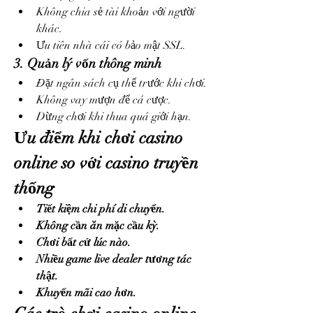
Không chia sẻ tài khoản với người 
khác.
Ưu tiên nhà cái có bảo mật SSL.
3. Quản lý vốn thông minh
Đặt ngân sách cụ thể trước khi chơi.
Không vay mượn để cá cược.
Dừng chơi khi thua quá giới hạn.
Ưu điểm khi chơi casino 
online so với casino truyền 
thống
Tiết kiệm chi phí di chuyển.
Không cần ăn mặc cầu kỳ.
Chơi bất cứ lúc nào.
Nhiều game live dealer tương tác 
thật.
Khuyến mãi cao hơn.