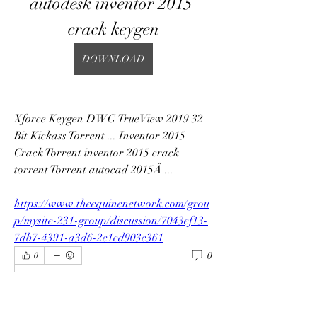
autodesk inventor 2015 
crack keygen
DOWNLOAD
Xforce Keygen DWG TrueView 2019 32 
Bit Kickass Torrent ... Inventor 2015 
Crack Torrent inventor 2015 crack 
torrent Torrent autocad 2015Â ... 
https://www.theequinenetwork.com/grou
p/mysite-231-group/discussion/7043ef13-
7db7-4391-a3d6-2e1cd903c361
0
0
Write a comment...