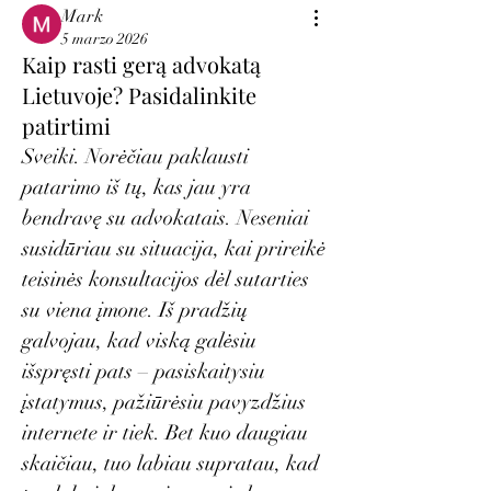
Mark
5 marzo 2026
Kaip rasti gerą advokatą
Lietuvoje? Pasidalinkite
patirtimi
Sveiki. Norėčiau paklausti 
patarimo iš tų, kas jau yra 
bendravę su advokatais. Neseniai 
susidūriau su situacija, kai prireikė 
teisinės konsultacijos dėl sutarties 
su viena įmone. Iš pradžių 
galvojau, kad viską galėsiu 
išspręsti pats – pasiskaitysiu 
įstatymus, pažiūrėsiu pavyzdžius 
internete ir tiek. Bet kuo daugiau 
skaičiau, tuo labiau supratau, kad 