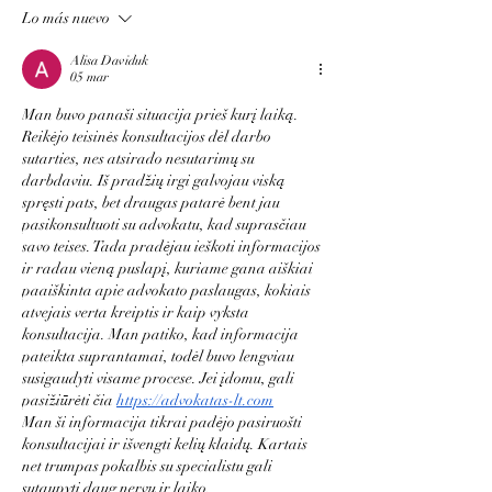
Lo más nuevo
Alisa Daviduk
05 mar
Man buvo panaši situacija prieš kurį laiką. 
Reikėjo teisinės konsultacijos dėl darbo 
sutarties, nes atsirado nesutarimų su 
darbdaviu. Iš pradžių irgi galvojau viską 
spręsti pats, bet draugas patarė bent jau 
pasikonsultuoti su advokatu, kad suprasčiau 
savo teises. Tada pradėjau ieškoti informacijos 
ir radau vieną puslapį, kuriame gana aiškiai 
paaiškinta apie advokato paslaugas, kokiais 
atvejais verta kreiptis ir kaip vyksta 
konsultacija. Man patiko, kad informacija 
pateikta suprantamai, todėl buvo lengviau 
susigaudyti visame procese. Jei įdomu, gali 
pasižiūrėti čia 
https://advokatas-lt.com
Man ši informacija tikrai padėjo pasiruošti 
konsultacijai ir išvengti kelių klaidų. Kartais 
net trumpas pokalbis su specialistu gali 
sutaupyti daug nervų ir laiko.