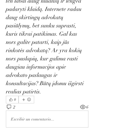
ten labai daug niuansų ir lengva 
padaryti klaidą. Internete radau 
daug skirtingų advokatų 
pasiūlymų, bet sunku suprasti, 
kuris tikrai patikimas. Gal kas 
nors galite patarti, kaip jūs 
rinkotės advokatą? Ar yra kokių 
nors puslapių, kur galima rasti 
daugiau informacijos apie 
advokato paslaugas ir 
konsultacijas? Būtų įdomu išgirsti 
realias patirtis.
0
2
6
Escribir un comentario...