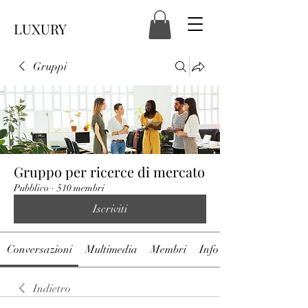
LUXURY
Gruppi
Gruppo per ricerce di mercato
Pubblico
·
510 membri
Iscriviti
Conversazioni
Multimedia
Membri
Info
Indietro