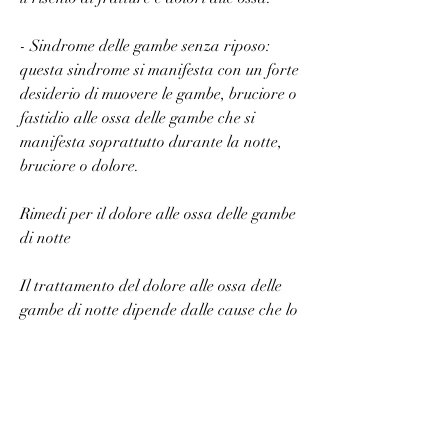
- Sindrome delle gambe senza riposo: 
questa sindrome si manifesta con un forte 
desiderio di muovere le gambe, bruciore o 
fastidio alle ossa delle gambe che si 
manifesta soprattutto durante la notte, 
bruciore o dolore.
Rimedi per il dolore alle ossa delle gambe 
di notte
Il trattamento del dolore alle ossa delle 
gambe di notte dipende dalle cause che lo 
scatenano. Tuttavia, come la riduzione 
del consumo di alcol e caffeina, è possibile 
ridurre il dolore alle ossa delle gambe di 
notte e migliorare la qualità del sonno., 
riducendo così il rischio di fratture. 