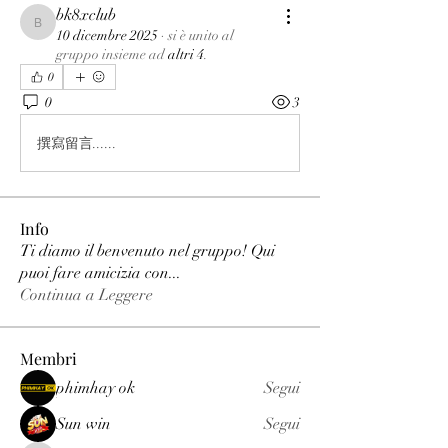
bk8xclub
bk8xclub
10 dicembre 2025
·
si è unito al
gruppo insieme ad
altri 4
.
0
0
3
撰寫留言......
Info
Ti diamo il benvenuto nel gruppo! Qui
puoi fare amicizia con
...
Continua a Leggere
Membri
phimhay ok
Segui
Sun win
Segui