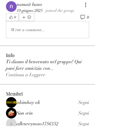
namait bano
19 giugno 2025
·
joined the group.
0
0
Write a comment...
Info
Ti diamo il benvenuto nel gruppo! Qui
puoi fare amicizia con
...
Continua a Leggere
Membri
phimhay ok
Segui
Sun win
Segui
allenreynoso1756332
Segui
allenreynoso1756332