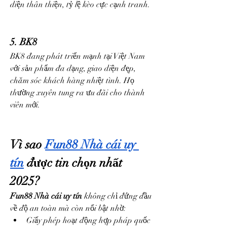
diện thân thiện, tỷ lệ kèo cực cạnh tranh.
5. BK8
BK8 đang phát triển mạnh tại Việt Nam 
với sản phẩm đa dạng, giao diện đẹp, 
chăm sóc khách hàng nhiệt tình. Họ 
thường xuyên tung ra ưu đãi cho thành 
viên mới.
Vì sao 
Fun88 Nhà cái uy 
tín
 được tin chọn nhất 
2025?
Fun88 Nhà cái uy tín
 không chỉ đứng đầu 
về độ an toàn mà còn nổi bật nhờ:
Giấy phép hoạt động hợp pháp quốc 