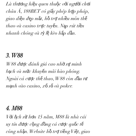
Là thương hiệu quen thuộc với người chơi 
châu Á, 188BET có giấy phép hợp pháp, 
giao diện đẹp mắt, hỗ trợ nhiều môn thể 
thao và casino trực tuyến. Nạp rút tiền 
nhanh chóng và tỷ lệ kèo hấp dẫn.
3. W88
W88 được đánh giá cao nhờ sự minh 
bạch và mức khuyến mãi hào phóng. 
Ngoài cá cược thể thao, W88 còn đầu tư 
mạnh vào casino, xổ số và poker.
4. M88
Với lịch sử hơn 15 năm, M88 là nhà cái 
uy tín được cộng đồng cá cược quốc tế 
công nhận. Website hỗ trợ tiếng Việt, giao 