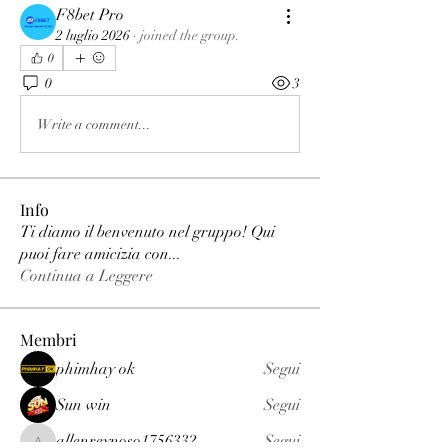
F8bet Pro
2 luglio 2026
·
joined the group.
0
0
3
Write a comment...
Info
Ti diamo il benvenuto nel gruppo! Qui
puoi fare amicizia con
...
Continua a Leggere
Membri
phimhay ok
Segui
Sun win
Segui
allenreynoso1756332
Segui