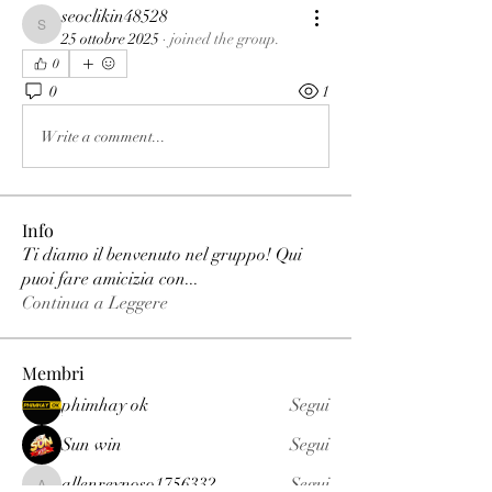
seoclikin48528
seoclikin48528
25 ottobre 2025
·
joined the group.
0
0
1
Write a comment...
Info
Ti diamo il benvenuto nel gruppo! Qui
puoi fare amicizia con
...
Continua a Leggere
Membri
phimhay ok
Segui
Sun win
Segui
allenreynoso1756332
Segui