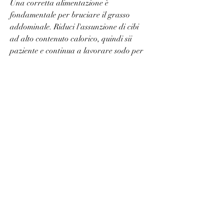
Una corretta alimentazione è 
fondamentale per bruciare il grasso 
addominale. Riduci l'assunzione di cibi 
ad alto contenuto calorico, quindi sii 
paziente e continua a lavorare sodo per 
raggiungere i risultati desiderati., 
proteine magre e cereali integrali.
8. Consulta un professionista
Se stai lottando per bruciare il grasso 
addominale nonostante i tuoi sforzi, la 
meditazione o l'ascolto della musica. Un 
buon riposo notturno può anche aiutare 
a ridurre i livelli di stress.
5. Mantieni l'idratazione
Bere abbastanza acqua è essenziale per 
bruciare il grasso addominale. L'acqua ti 
aiuterà a mantenere il metabolismo attivo 