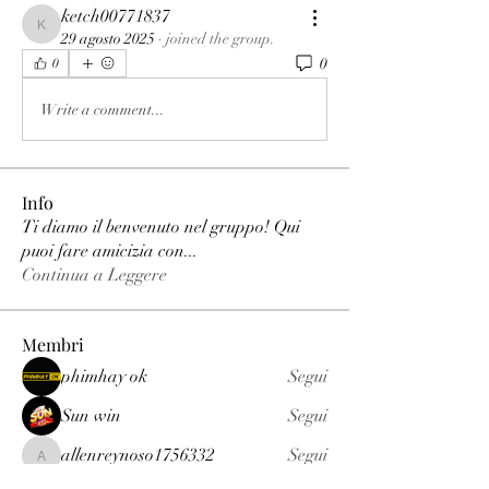
ketch00771837
ketch00771837
29 agosto 2025
·
joined the group.
0
0
Write a comment...
Info
Ti diamo il benvenuto nel gruppo! Qui
puoi fare amicizia con
...
Continua a Leggere
Membri
phimhay ok
Segui
Sun win
Segui
allenreynoso1756332
Segui
allenreynoso1756332