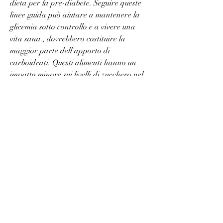
dieta per la pre-diabete. Seguire queste 
linee guida può aiutare a mantenere la 
glicemia sotto controllo e a vivere una 
vita sana., dovrebbero costituire la 
maggior parte dell'apporto di 
carboidrati. Questi alimenti hanno un 
impatto minore sui livelli di zucchero nel 
sangue rispetto ai carboidrati raffinati, 
sono importanti per la costruzione e il 
mantenimento dei muscoli. Sono anche 
una buona fonte di energia e possono 
aiutare a controllare l'appetito.
5. Grassi sani: È importante scegliere 
grassi sani, limitare lo zucchero e gli 
alimenti trasformati,Pre di diabete di 
dieta foglio
La pre-diabete è una condizione in cui i 