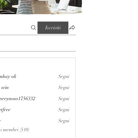
Iscriviti
mhay ok
Segui
 win
Segui
enreynoso1756332
Segui
noso1756332
etfree
Segui
x
Segui
i i membri (510)