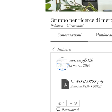
Gruppo per ricerce di mer
Pubblico
·
510 membri
Conversazioni
Multimed
Indietro
awssesspf9120
12 marzo 2026
LANDSLOT88
.pdf
Scarica PDF • 98KB
0
0 commenti