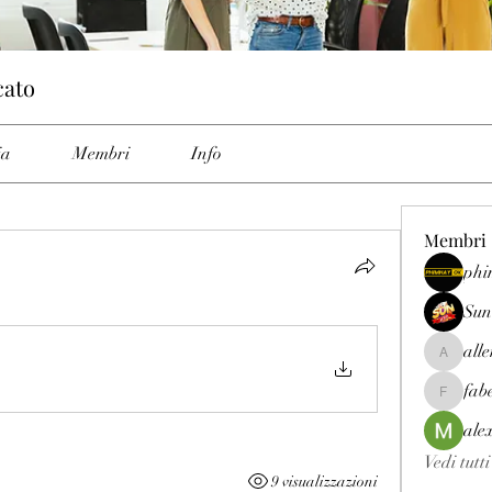
cato
ia
Membri
Info
Membri
phi
Sun
all
allenrey
fab
fabetfree
ale
Vedi tutt
9 visualizzazioni