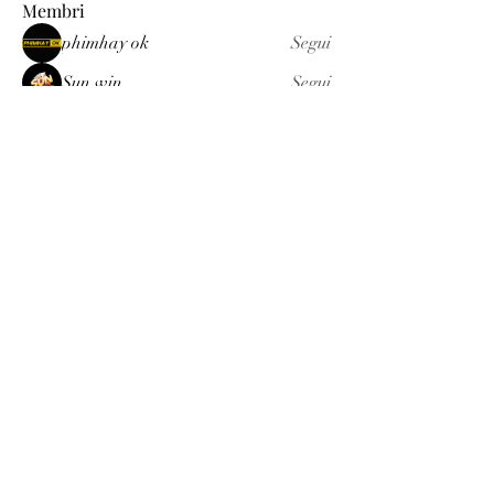
Membri
phimhay ok
Segui
Sun win
Segui
allenreynoso1756332
Segui
allenreynoso1756332
fabetfree
Segui
fabetfree
alex
Segui
Vedi tutti i membri (510)
Luxury
info@est-med.it
©2022 by Luxury. Creato con Wix.com