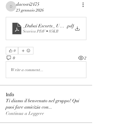
dacowi2475
dacowi2475
23 gennaio 2026
_Dubai Escorts_ Understanding the Scene, Laws, and S
.pdf
Scarica PDF • 85KB
0
0
2
Write a comment...
Info
Ti diamo il benvenuto nel gruppo! Qui
puoi fare amicizia con
...
Continua a Leggere