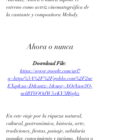
estreno como actriz cinematográfica de 
la cantante y compositora Melody.
Ahora o nunca
Download File: 
https://www.google.com/url?
q=https%3A%2F%2Fgohhs.com%2F2ue
EXq&sa=D&sntz=1&usg=AOvVaw3Q-
m4BT6QOdW5xKV3R6ghz
En este viaje por la riqueza natural, 
cultural, gastronómica, historia, arte, 
tradiciones, fiestas, paisaje, sabiduría 
popular, conocimiento y turismo, Ahora o 