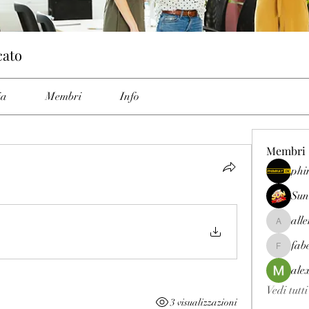
cato
ia
Membri
Info
Membri
phi
Sun
all
allenrey
fab
fabetfree
ale
Vedi tutt
3 visualizzazioni