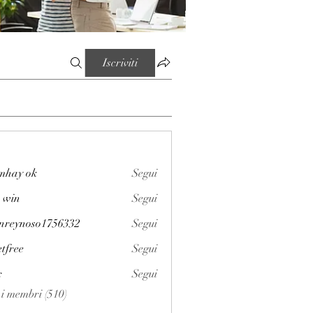
Iscriviti
mhay ok
Segui
 win
Segui
enreynoso1756332
Segui
noso1756332
etfree
Segui
x
Segui
i i membri (510)