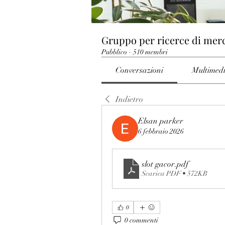
Gruppo per ricerce di mer
Pubblico
·
510 membri
Conversazioni
Multimed
Indietro
Elsan parker
6 febbraio 2026
slot gacor
.pdf
Scarica PDF • 572KB
0
0 commenti