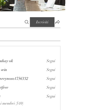
Iscriviti
mhay ok
Segui
 win
Segui
enreynoso1756332
Segui
noso1756332
etfree
Segui
x
Segui
i i membri (510)