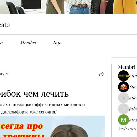
cato
ia
Membri
Info
Membri
дует
phi
Sun
ибок чем лечить
all
allenrey
ногах с помощью эффективных методов и 
fab
и дискомфорта уже сегодня!
fabetfree
ale
Vedi tutt