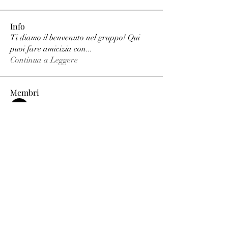
Info
Ti diamo il benvenuto nel gruppo! Qui
puoi fare amicizia con
...
Continua a Leggere
Membri
phimhay ok
Segui
Sun win
Segui
allenreynoso1756332
Segui
allenreynoso1756332
fabetfree
Segui
fabetfree
alex
Segui
Vedi tutti i membri (510)